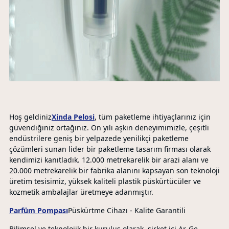
Hoş geldiniz
Xinda Pelosi
, tüm paketleme ihtiyaçlarınız için
güvendiğiniz ortağınız. On yılı aşkın deneyimimizle, çeşitli
endüstrilere geniş bir yelpazede yenilikçi paketleme
çözümleri sunan lider bir paketleme tasarım firması olarak
kendimizi kanıtladık. 12.000 metrekarelik bir arazi alanı ve
20.000 metrekarelik bir fabrika alanını kapsayan son teknoloji
üretim tesisimiz, yüksek kaliteli plastik püskürtücüler ve
kozmetik ambalajlar üretmeye adanmıştır.
Parfüm Pompası
Püskürtme Cihazı - Kalite Garantili
Bilimsel ve teknolojik bir kuruluş olarak, şirket içi Ar-Ge