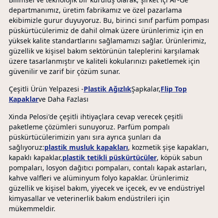
departmanımız, üretim fabrikamız ve özel pazarlama
ekibimizle gurur duyuyoruz. Bu, birinci sınıf parfüm pompası
püskürtücülerimiz de dahil olmak üzere ürünlerimiz için en
yüksek kalite standartlarını sağlamamızı sağlar. Ürünlerimiz,
güzellik ve kişisel bakım sektörünün taleplerini karşılamak
üzere tasarlanmıştır ve kaliteli kokularınızı paketlemek için
güvenilir ve zarif bir çözüm sunar.
Çeşitli Ürün Yelpazesi -
Plastik Ağızlık
Şapkalar,
Flip Top
Kapaklar
ve Daha Fazlası
Xinda Pelosi'de çeşitli ihtiyaçlara cevap verecek çeşitli
paketleme çözümleri sunuyoruz. Parfüm pompalı
püskürtücülerimizin yanı sıra ayrıca şunları da
sağlıyoruz:
plastik musluk kapakları
, kozmetik şişe kapakları,
kapaklı kapaklar,
plastik tetikli püskürtücüler
, köpük sabun
pompaları, losyon dağıtıcı pompaları, contalı kapak astarları,
kahve valfleri ve alüminyum folyo kapaklar. Ürünlerimiz
güzellik ve kişisel bakım, yiyecek ve içecek, ev ve endüstriyel
kimyasallar ve veterinerlik bakım endüstrileri için
mükemmeldir.