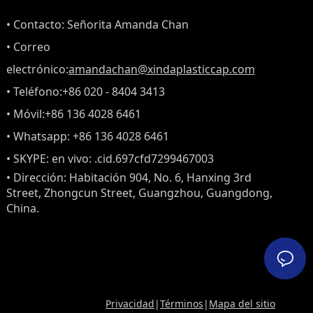
• Contacto: Señorita Amanda Chan
• Correo
electrónico:
amandachan@xindaplasticcap.com
• Teléfono:
+86 020 - 8404 3413
• Móvil:
+86 136 4028 6461
• Whatsapp: +86 136 4028 6461
• SKYPE: en vivo: .cid.697cfd7299467003
• Dirección: Habitación 904, No. 6, Hanxing 3rd
Street, Zhongcun Street, Guangzhou, Guangdong,
China.
Privacidad
|
Términos
|
Mapa del sitio