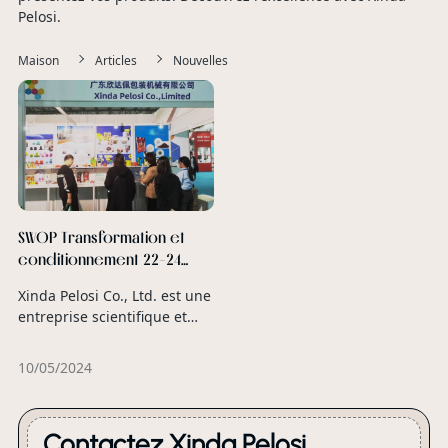
Pelosi.
Maison
Articles
Nouvelles
SWOP Transformation et
conditionnement 22-24
novembre 2023 Shanghai
Xinda Pelosi Co., Ltd. est une
entreprise scientifique et
technologique spécialisée
dans la conception, la
10/05/2024
production, la vente et la
fourniture de couvercles de
buses en plastique, de
Contactez Xinda Pelosi
produits de moulage par