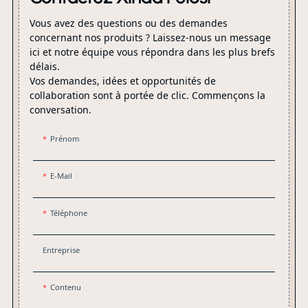
injection couramment
Vous avez des questions ou des demandes
utilisés et de machines et
concernant nos produits ? Laissez-nous un message
équipements connexes, et
ici et notre équipe vous répondra dans les plus brefs
peut fournir des services de
délais.
personnalisation de produits
Vos demandes, idées et opportunités de
professionnels et un service
collaboration sont à portée de clic. Commençons la
après-vente relativement
conversation.
parfait.
Prénom
E-Mail
Téléphone
Entreprise
Contenu