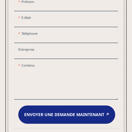
Prénom
aideront à prendre une décision éclairée.
E-Mail
Téléphone
Entreprise
Contenu
ENVOYER UNE DEMANDE MAINTENANT ↗