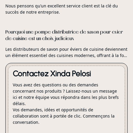
Nous pensons qu’un excellent service client est la clé du
succès de notre entreprise.
Pourquoi une pompe distributrice de savon pour évier
de cuisine est un choix judicieux
Les distributeurs de savon pour éviers de cuisine deviennent
un élément essentiel des cuisines modernes, offrant à la fois
commodité et hygiène. Ces pompes vous permettent
d'accéder rapidement au savon tout en réduisant
Contactez Xinda Pelosi
l'encombrement du plan de travail, ce qui les rend idéales
pour tout, de la cuisine au nettoyage. Avec des conceptions
Vous avez des questions ou des demandes
faciles à utiliser et la possibilité de garder vos mains propres
concernant nos produits ? Laissez-nous un message
tout en minimisant le désordre, elles constituent un
ici et notre équipe vous répondra dans les plus brefs
excellent ajout à toute cuisine. Dans ce guide, nous
délais.
explorerons les principaux avantages de l'utilisation d'une
Vos demandes, idées et opportunités de
pompe distributrice de savon, ainsi que les considérations
collaboration sont à portée de clic. Commençons la
importantes à garder à l'esprit lors du choix de la meilleure
conversation.
pour votre cuisine. Que vous recherchiez la facilité
d'utilisation, le style ou la durabilité, ces informations vous