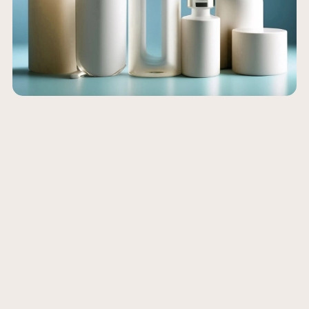
,
que
.
un
s
er