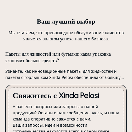
Ваш лучший выбор
Мы считаем, что превосходное обслуживание клиентов
является залогом успеха нашего бизнеса.
Пакеты для жидкостей или бутылки: какая упаковка
экономит больше средств?
Узнайте, как инновационные пакеты для жидкостей и
пакеты с горлышком Xinda Pelosi обеспечивают большую
экономию средств и эффективность по сравнению с
традиционными бутылками. Изучите преимущества
Свяжитесь с Xinda Pelosi
гибкой упаковки для вашего бизнеса.
У вас есть вопросы или запросы о нашей
продукции? Оставьте нам сообщение здесь, и наша
команда оперативно свяжется с вами.
Ваши запросы, идеи и возможности
сотрудничества находятся всего в одном клике.