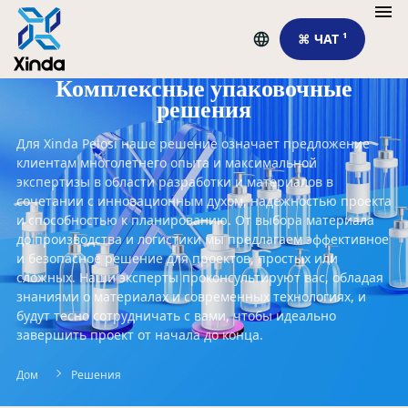
⌘ ЧАТ ¹
Комплексные упаковочные
решения
Для Xinda Pelosi наше решение означает предложение
клиентам многолетнего опыта и максимальной
экспертизы в области разработки и материалов в
сочетании с инновационным духом, надежностью проекта
и способностью к планированию. От выбора материала
до производства и логистики мы предлагаем эффективное
и безопасное решение для проектов, простых или
сложных. Наши эксперты проконсультируют вас, обладая
знаниями о материалах и современных технологиях, и
будут тесно сотрудничать с вами, чтобы идеально
завершить проект от начала до конца.
Дом
Решения