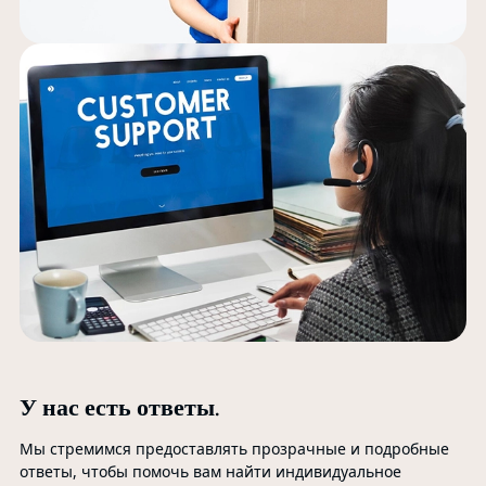
0
На
то
об
Мы
об
пр
эф
У нас есть ответы.
Мы стремимся предоставлять прозрачные и подробные
ответы, чтобы помочь вам найти индивидуальное